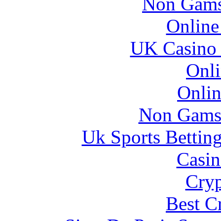
Non Gams
Online
UK Casino
Onli
Onlin
Non Gams
Uk Sports Bettin
Casin
Cryp
Best C