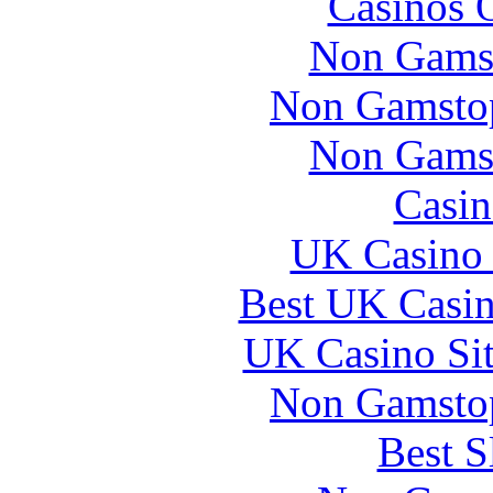
Casinos 
Non Gams
Non Gamstop
Non Gams
Casin
UK Casino
Best UK Casi
UK Casino Si
Non Gamstop
Best S