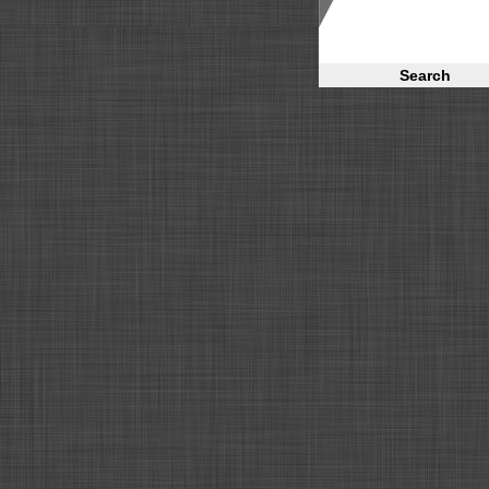
Search