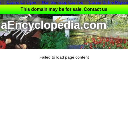
e
Casino En Ligne
Non Gamstop Casinos
Casino Online Migliori
This domain may be for sale. Contact us
naEncyclopedia.com
Failed to load page content