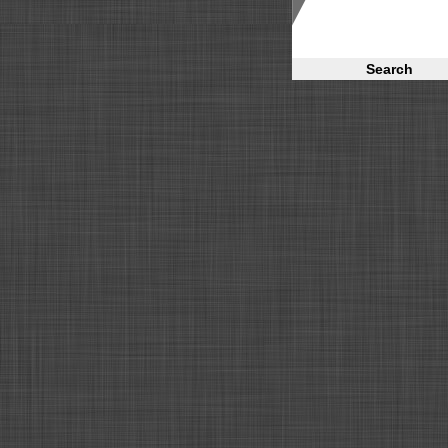
Search