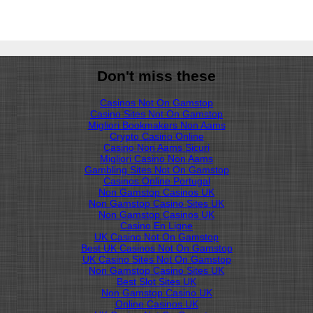
Don't miss these
Casinos Not On Gamstop
Casino Sites Not On Gamstop
Migliori Bookmakers Non Aams
Crypto Casino Online
Casino Non Aams Sicuri
Migliori Casino Non Aams
Gambling Sites Not On Gamstop
Casinos Online Portugal
Non Gamstop Casinos UK
Non Gamstop Casino Sites UK
Non Gamstop Casinos UK
Casino En Ligne
UK Casino Not On Gamstop
Best UK Casinos Not On Gamstop
UK Casino Sites Not On Gamstop
Non Gamstop Casino Sites UK
Best Slot Sites UK
Non Gamstop Casino UK
Online Casinos UK