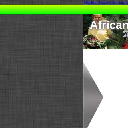
Meilleur Casino En Lign
Africa